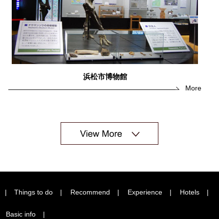
浜松市博物館
More
Things to do
Recommend
Experience
Hotels
Basic info