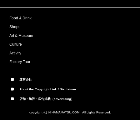
Food & Drink
Shops
Art & Museum
Culture
Activity
Factory Tour
運営会社
About the Copyright Link / Disclaimer
店舗・施設・広告掲載（advertising）
copyright (c) iN HAMAMATSU.COM All Lights Reserved.