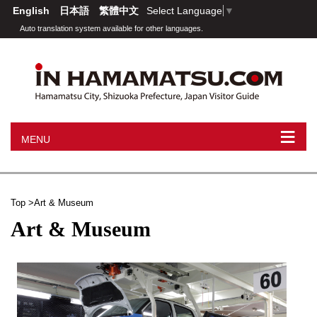
English
日本語
繁體中文
Select Language
▼
Auto translation system available for other languages.
≡
MENU
Top
Art & Museum
Art & Museum