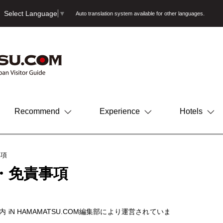
Select Language
▼
Auto translation system available for other languages.
Recommend
Experience
Hotels
事項
・免責事項
内 iN
HAMAMATSU.COM
編集部により運営されていま