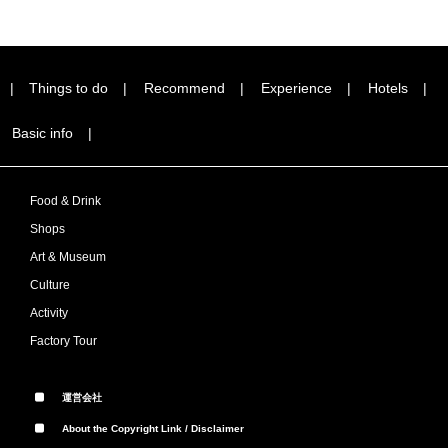
Things to do
Recommend
Experience
Hotels
Basic info
Food & Drink
Shops
Art & Museum
Culture
Activity
Factory Tour
運営会社
About the Copyright Link / Disclaimer